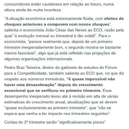
consumidores estão cautelosos em relação ao futuro, numa
altura ainda de muita incerteza.
“A situação económica está extremamente fluida, com
efeitos de
choques anteriores a comporem com novos choques
“,
salienta o economista João César das Neves ao ECO, razão pela
qual “a evolução mensal ou trimestral é tão volátil”. Para o
economista, “parece realmente que, depois de um primeiro
trimestre inesperadamente bom, o segundo mostra-se bastante
menos favorável”, algo que já está refletido nas projeções de
algumas organizações internacionais.
Pedro Braz Teixeira, diretor do gabinete de estudos do Fórum
para a Competitividade, também salienta ao ECO que, no que diz
respeito aos números trimestrais,
“é quase impossível não
haver uma desaceleração” depois do crescimento
excecional que se verificou no primeiro trimestre.
Esse
desempenho inesperado levou até à revisão em alta de várias
estimativas do crescimento anual, atualizações que se devem
“quase exclusivamente ao primeiro trimestre”, que “não se
espera que venha a ter impacto nos trimestres seguintes”.
Contas do 2º trimestre serão “significativamente piores”