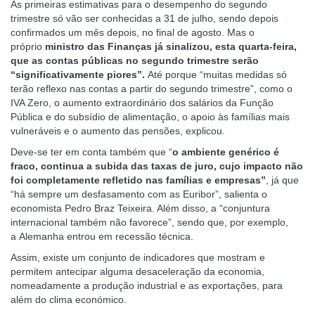
A
s primeiras estimativas para o desempenho do segundo
trimestre só vão ser conhecidas a 31 de julho, sendo depois
confirmados um mês depois, no final de agosto. Mas o
próprio
ministro das Finanças já sinalizou, esta quarta-feira,
que a
s contas públicas no segundo trimestre serão
“significativamente piores
”.
Até porque “muitas medidas só
terão reflexo nas contas a partir do segundo trimestre”, como o
IVA Zero, o aumento extraordinário dos salários da Função
Pública e do subsídio de alimentação, o apoio às famílias mais
vulneráveis e o aumento das pensões, explicou.
Deve-se ter em conta também que “
o ambiente genérico é
fraco, continua a subida das taxas de juro, cujo impacto não
foi completamente refletido nas famílias e empresas”
, já que
“há sempre um desfasamento com as Euribor”, salienta o
economista Pedro Braz Teixeira. Além disso, a “conjuntura
internacional também não
favorece”, sendo que, por exemplo,
a
Alemanha entrou em recessão técnica
.
Assim, existe um conjunto de indicadores que mostram e
permitem antecipar alguma desaceleração da economia,
nomeadamente a produção industrial e as exportações, para
além do clima económico.