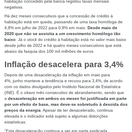
habitação concedido pela banca registou taxas mensais
negativas.
Há dez meses consecutivos que a concessão de crédito à
habitação está em queda, passando de uma taxa homóloga de
4,8% em julho de 2022 para 0,8% em maio.
Desde maio de
2020 que não se assistia a um crescimento homólogo tão
baixo
. Já o
stock
do crédito à habitação está no valor mais baixo
desde julho de 2022 e há quatro meses consecutivos que está
abaixo da fasquia dos 100 mil milhões de euros.
Inflação desacelera para 3,4%
Depois de uma
desaceleração da inflação em maio para
4%,
junho
manteve a tendência e recuou para 3,4%
, de acordo
com os dados divulgados pelo Instituto Nacional de Estatística
(INE). É o oitavo mês consecutivo de abrandamento, sendo que
a
desaceleração em ambos os meses foi justificada em parte
por um efeito de base, mas deve-se sobretudo à descida dos
preços da energia
. Apesar de ter desacelerado, continua
elevada e o indicador está sujeito a algumas distorções
estatísticas.
“Esta desaceleração continua a ser em parte explicada