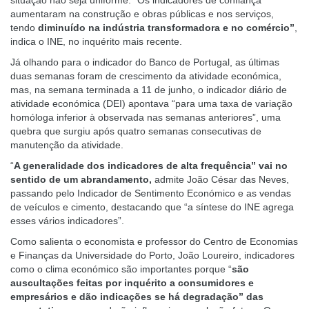
situação não seja uniforme. “Os indicadores de confiança
aumentaram na construção e obras públicas e nos serviços,
tendo
diminuído na indústria transformadora e no comércio”
,
indica o INE, no inquérito mais recente.
Já olhando para o indicador do Banco de Portugal, as últimas
duas semanas foram de crescimento da atividade económica,
mas, na semana terminada a 11 de junho, o indicador diário de
atividade económica (DEI) apontava “para uma taxa de variação
homóloga inferior à observada nas semanas anteriores”, uma
quebra que surgiu após quatro semanas consecutivas de
manutenção da atividade.
“
A generalidade dos indicadores de alta frequência” vai no
sentido de um abrandamento,
admite João César das Neves,
passando pelo Indicador de Sentimento Económico e as vendas
de veículos e cimento, destacando que “a síntese do INE agrega
esses vários indicadores”.
Como salienta o economista e professor do Centro de Economias
e Finanças da Universidade do Porto, João Loureiro, indicadores
como o clima económico são importantes porque “
são
auscultações feitas por inquérito a consumidores e
empresários e dão indicações se há degradação” das